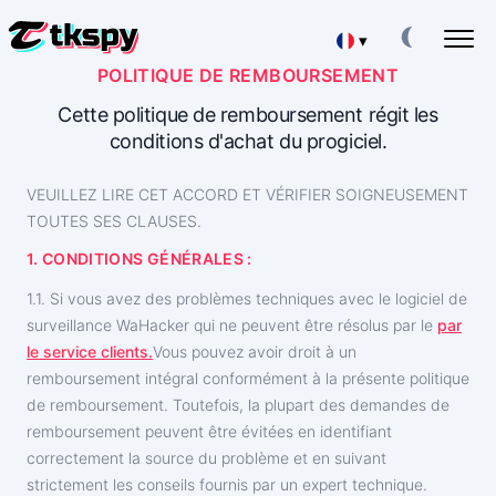
▾
POLITIQUE DE REMBOURSEMENT
Deutsch
PIRATER LES CHATS TIKTOK
Cette politique de remboursement régit les
Lire la correspondance des autres
conditions d'achat du progiciel.
Español
RESTAURER TIKTOK
Récupérer un chat supprimé en ligne
VEUILLEZ LIRE CET ACCORD ET VÉRIFIER SOIGNEUSEMENT
中文
TOUTES SES CLAUSES.
SUIVRE LA LOCALISATION SUR TIKTOK
Savoir où se trouve une personne
1. CONDITIONS GÉNÉRALES :
English
SUIVRE TIKTOK
1.1. Si vous avez des problèmes techniques avec le logiciel de
日本
Application de suivi
surveillance WaHacker qui ne peuvent être résolus par le
par
le service clients.
Vous pouvez avoir droit à un
GÉNÉRATEUR D'ABONNÉS TIKTOK
Portuguese (Brazil)
Ajouter des abonnés
remboursement intégral conformément à la présente politique
de remboursement. Toutefois, la plupart des demandes de
Хинди हिन्दी
remboursement peuvent être évitées en identifiant
Honoraires
À propos de nous
correctement la source du problème et en suivant
Italiano
Questions
Caractéristiques
strictement les conseils fournis par un expert technique.