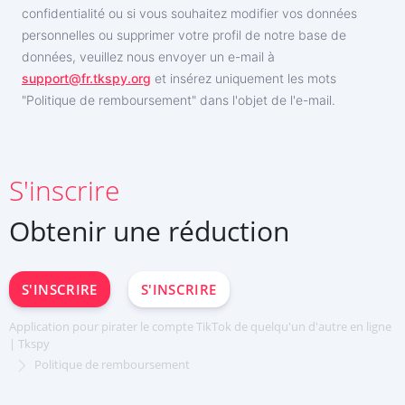
confidentialité ou si vous souhaitez modifier vos données
personnelles ou supprimer votre profil de notre base de
données, veuillez nous envoyer un e-mail à
support@fr.tkspy.org
et insérez uniquement les mots
"Politique de remboursement" dans l'objet de l'e-mail.
S'INSCRIRE
S'inscrire
Deutsch
Obtenir une réduction
Español
中文
English
S'INSCRIRE
S'INSCRIRE
日本
Portuguese (Brazil)
Application pour pirater le compte TikTok de quelqu'un d'autre en ligne
Хинди हिन्दी
| Tkspy
Italiano
Politique de remboursement
Türkçe