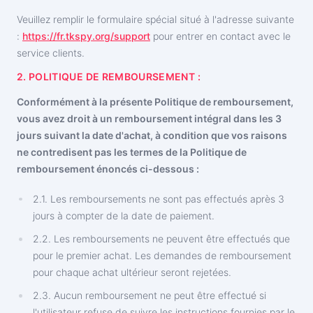
Türkçe
Programme d'affiliation
Commentaires
Veuillez remplir le formulaire spécial situé à l'adresse suivante
:
https://fr.tkspy.org/support
pour entrer en contact avec le
service clients.
2. POLITIQUE DE REMBOURSEMENT :
Conformément à la présente Politique de remboursement,
vous avez droit à un remboursement intégral dans les 3
jours suivant la date d'achat, à condition que vos raisons
ne contredisent pas les termes de la Politique de
remboursement énoncés ci-dessous :
2.1. Les remboursements ne sont pas effectués après 3
jours à compter de la date de paiement.
2.2. Les remboursements ne peuvent être effectués que
pour le premier achat. Les demandes de remboursement
pour chaque achat ultérieur seront rejetées.
2.3. Aucun remboursement ne peut être effectué si
l'utilisateur refuse de suivre les instructions fournies par le