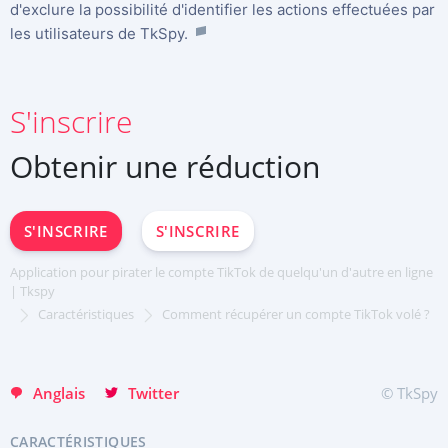
d'exclure la possibilité d'identifier les actions effectuées par
les utilisateurs de TkSpy.
S'inscrire
Obtenir une réduction
S'INSCRIRE
Deutsch
Español
中文
S'INSCRIRE
S'INSCRIRE
English
日本
Application pour pirater le compte TikTok de quelqu'un d'autre en ligne
Portuguese (Brazil)
| Tkspy
Хинди हिन्दी
Caractéristiques
Comment récupérer un compte TikTok volé ?
Italiano
Türkçe
Anglais
Twitter
© TkSpy
CARACTÉRISTIQUES