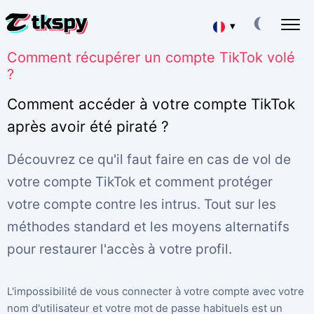
▾
Comment récupérer un compte TikTok volé
Deutsch
PIRATER LES CHATS TIKTOK
?
Lire la correspondance des autres
Español
Comment accéder à votre compte TikTok
RESTAURER TIKTOK
Récupérer un chat supprimé en ligne
après avoir été piraté ?
中文
SUIVRE LA LOCALISATION SUR TIKTOK
Découvrez ce qu'il faut faire en cas de vol de
Savoir où se trouve une personne
English
votre compte TikTok et comment protéger
SUIVRE TIKTOK
日本
Application de suivi
votre compte contre les intrus. Tout sur les
GÉNÉRATEUR D'ABONNÉS TIKTOK
méthodes standard et les moyens alternatifs
Portuguese (Brazil)
Ajouter des abonnés
pour restaurer l'accès à votre profil.
Хинди हिन्दी
Honoraires
À propos de nous
L'impossibilité de vous connecter à votre compte avec votre
Italiano
Questions
Caractéristiques
nom d'utilisateur et votre mot de passe habituels est un